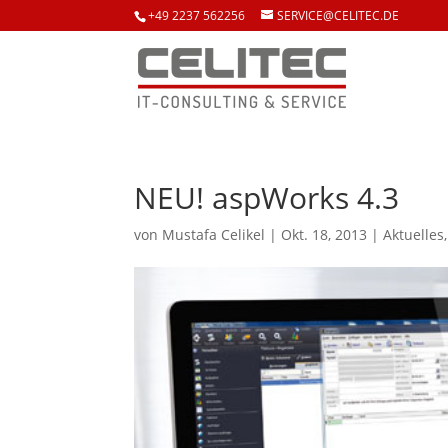
+49 2237 562256
SERVICE@CELITEC.DE
NEU! aspWorks 4.3
von
Mustafa Celikel
|
Okt. 18, 2013
|
Aktuelles