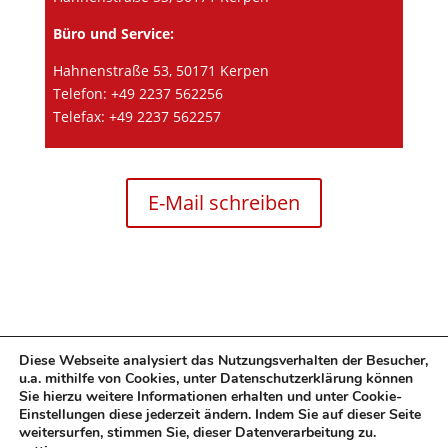
Büro und Service:
Hahnenstraße 53, 50171 Kerpen
Telefon: +49 2237 562256
Telefax: +49 2237 562257
E-Mail schreiben
Diese Webseite analysiert das Nutzungsverhalten der Besucher,
u.a. mithilfe von Cookies, unter Datenschutzerklärung können
Datenschutzerklärung
Impressum
Kontakt
Sie hierzu weitere Informationen erhalten und unter Cookie-
Einstellungen diese jederzeit ändern. Indem Sie auf dieser Seite
weitersurfen, stimmen Sie, dieser Datenverarbeitung zu.